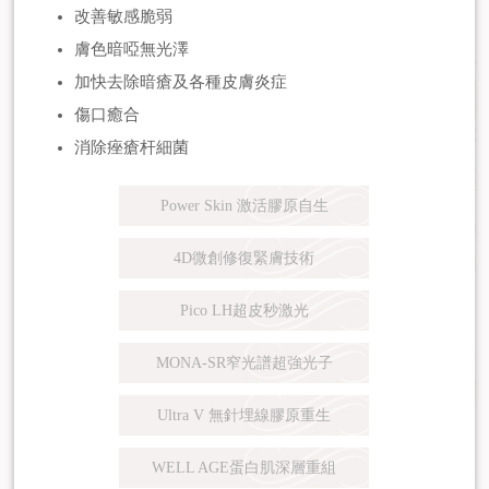
改善敏感脆弱
膚色暗啞無光澤
加快去除暗瘡及各種皮膚炎症
傷口癒合
消除痤瘡杆細菌
Power Skin 激活膠原自生
4D微創修復緊膚技術
Pico LH超皮秒激光
MONA-SR窄光譜超強光子
Ultra V 無針埋線膠原重生
WELL AGE蛋白肌深層重組